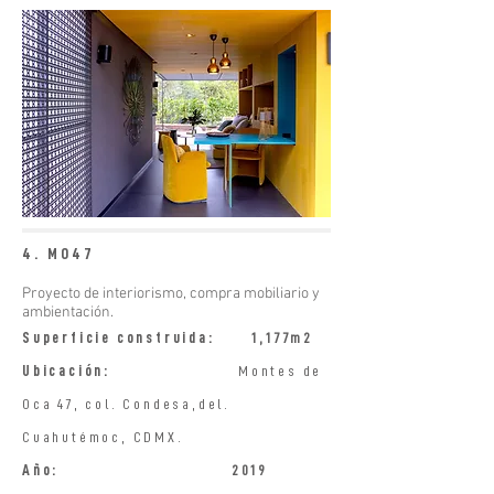
4. MO47
Proyecto de interiorismo, compra mobiliario y
ambientación.
Superficie construida:
1,177m2
Ubicación:
Montes de
Oca 47, col. Condesa,del.
Cuahutémoc, CDMX.
Año:
2019
​