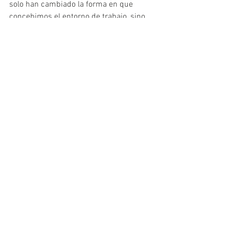
solo han cambiado la forma en que 
concebimos el entorno de trabajo, sino 
que también han dejado una marca 
duradera en la 
arquitectura corporativa 
y el diseño de oficinas
 a nivel mundial. 
Estos espacios inspiradores 
demuestran que la innovación y la 
creatividad pueden manifestarse no solo 
en productos y servicios, sino también 
en la forma en que trabajamos y 
creamos entornos laborales 
excepcionales.
En VGZ Arquitectura, entendemos la 
importancia crucial de un entorno 
laboral inspirador y funcional. La 
influencia de espacios como Googleplex, 
Apple Park y otras oficinas icónicas 
demuestra cómo el diseño puede 