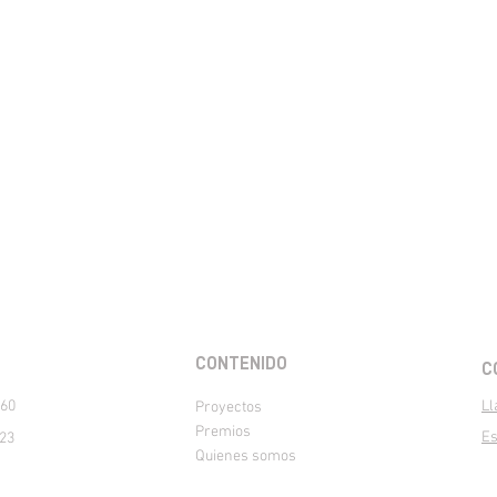
CONTENIDO
C
560
Ll
Proyectos
Premios
Es
023
Quienes somos
Publicaciones