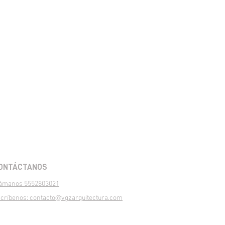
ONTÁCTANOS
ámanos 5552803021
críbenos: contacto@vgzarquitectura.com