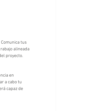
n. Comunica tus 
trabajo alineada 
del proyecto.
encia en 
ar a cabo tu 
será capaz de 