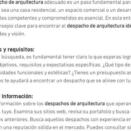
ho de arquitectura
 adecuado es un paso fundamental para 
a sea una casa residencial, un espacio comercial o un desarr
les competentes y comprometidos es esencial. En esta entr
ejos clave para encontrar el 
despacho de arquitectura id
es y visión.
s y requisitos:
búsqueda, es fundamental tener claro lo que esperas logr
bjetivos, requisitos y expectativas específicas. ¿Qué tipo de
sidades funcionales y estéticas? ¿Tienes un presupuesto a
s te ayudará a encontrar un despacho que se alinee con t
a información:
nformación sobre los 
despachos de arquitectura
 que operan
 tuyo. Examina sus sitios web, revisa su portafolio y busca 
es anteriores. Busca aquellos despachos con experiencia e
n una reputación sólida en el mercado. Puedes consultar si