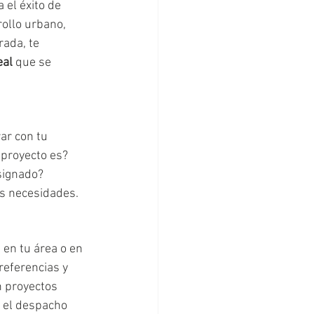
el éxito de 
ollo urbano, 
ada, te 
eal
 que se 
ar con tu 
 proyecto es? 
signado? 
us necesidades.
 en tu área o en 
referencias y 
n proyectos 
 el despacho 