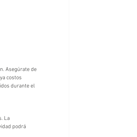
ón. Asegúrate de 
ya costos 
idos durante el 
. La 
vidad podrá 