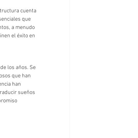
tructura cuenta 
senciales que 
ntos, a menudo 
nen el éxito en 
de los años. Se 
tosos que han 
encia han 
traducir sueños 
promiso 