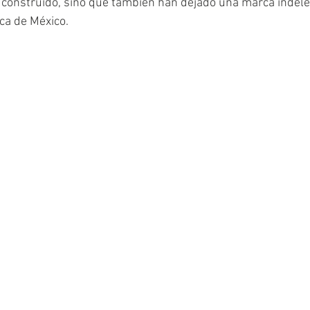
 construido, sino que también han dejado una marca indeleb
ica de México.