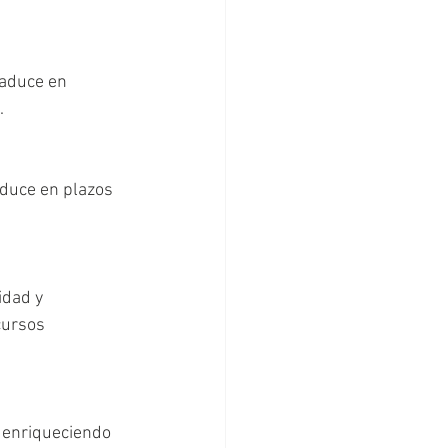
raduce en 
.
aduce en plazos 
idad y 
cursos 
, enriqueciendo 