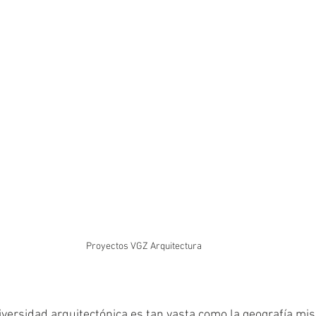
Proyectos VGZ Arquitectura
iversidad arquitectónica es tan vasta como la geografía mis