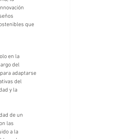
innovación 
iseños 
ostenibles que 
olo en la 
argo del 
 para adaptarse 
tivas del 
dad y la 
idad de un 
on las 
ido a la 