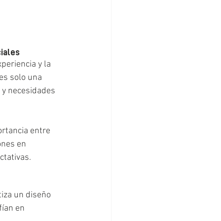
ciales
periencia y la 
es solo una 
s y necesidades 
rtancia entre 
ones en 
ctativas.
tiza un diseño 
fían en 