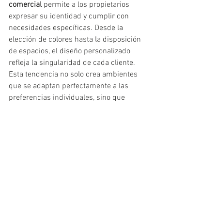
comercial
 permite a los propietarios 
expresar su identidad y cumplir con 
necesidades específicas. Desde la 
elección de colores hasta la disposición 
de espacios, el diseño personalizado 
refleja la singularidad de cada cliente. 
Esta tendencia no solo crea ambientes 
que se adaptan perfectamente a las 
preferencias individuales, sino que 
también fomenta una conexión 
emocional con el espacio.
Si estás listo para dar un paso hacia el 
futuro del diseño arquitectónico, estas 
tendencias pueden proporcionar una 
guía sólida. Explora cómo cada una 
puede adaptarse a las necesidades de 
tu negocio y cómo una 
remodelación 
comercial
 puede ser una inversión 
estratégica.