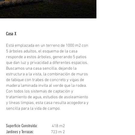
Casa X
Está emplazada en un terreno de 1000 m2 con
5 árboles adultos, el esquema de la casa
responde a estos árboles, generando 5 patios
que dan luz y privacidad a diferentes espacios.
Buscamos una casa sencilla, dejando la
estructura a la vista, la combinación de muros
de tabique con trabes de concreto y vigas de
madera laminada invita al verde que la rodea.
Con todos los sistemas de captación y
tratamiento de agua, estudios de asoleamiento
y líneas limpias, esta casa resulta acogedora y
sencilla para la vida de campo.
Superficie Construida:
418 m2
Jardines y Terrazas:
723 m 2