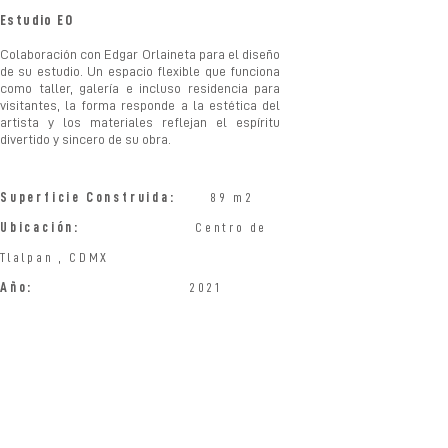
Estudio EO
Colaboración con Edgar Orlaineta para el diseño
de su estudio. Un espacio flexible que funciona
como taller, galería e incluso residencia para
visitantes, la forma responde a la estética del
artista y los materiales reflejan el espíritu
divertido y sincero de su obra.
Superficie Construida:
89 m2
Ubicación:
Centro de
Tlalpan , CDMX
Año:
2021
Equipo:
Cecilia
Gutierrez
.
Emilio Castelar 111-2 Polanco. CDMX C.P. 11560